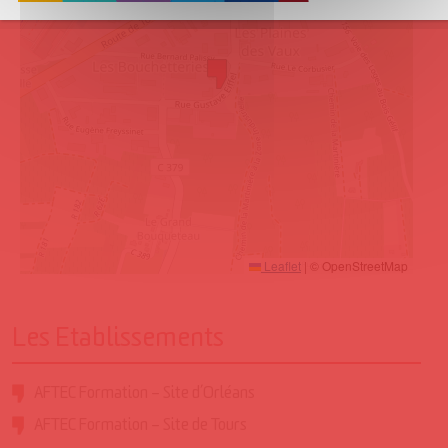
Leaflet
|
© OpenStreetMap
Les Etablissements
AFTEC Formation – Site d’Orléans
AFTEC Formation – Site de Tours