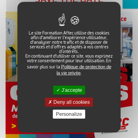
SAVE THE DATE
Site Web :
www.formation-aftec.com
Directeur :
M. Philippe MEYJONNADE
Le site Formation Aftec utilise des cookies
afin d'améliorer l'expérience utilisateur,
d'analyser notre trafic et de disposer de
services et d’offres adaptés à vos centres
d’intérêts.
FORMATIONS DISPONIBLES
En continuant d'utiliser ce site, vous exprimez
votre consentement pour leur utilisation. En
Politique de protection de
savoir plus sur la
-
la vie privée
.
LOCALISATION
J'accepte
Deny all cookies
+
Personalize
−