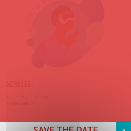
ADRESSE
:
2, rue Bernard Palissy
37500 CHINON
Téléphone :
02.47.93.43.00