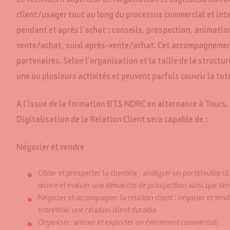
Le technicien supérieur en Négociation et Digitalisation d
client/usager tout au long du processus commercial et inte
pendant et après l’achat : conseils, prospection, animation,
vente/achat, suivi après-vente/achat. Cet accompagnement
partenaires. Selon l’organisation et la taille de la structu
une ou plusieurs activités et peuvent parfois couvrir la to
A l’issue de la formation BTS NDRC en alternance à Tours, 
Digitalisation de la Relation Client sera capable de :
Négocier et vendre
Cibler et prospecter la clientèle : analyser un portefeuille cli
œuvre et évaluer une démarche de prospection ainsi que dé
Négocier et accompagner la relation client : négocier et vend
entretenir une relation client durable
Organiser, animer et exploiter un événement commercial