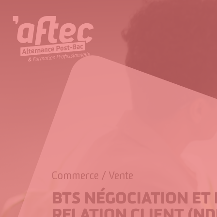
Passer
au
contenu
Commerce / Vente
BTS NÉGOCIATION ET 
RELATION CLIENT (ND