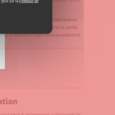
Politique de
aniser des rencontres et vendre en réunion, recruter
r plus sur la
r une dynamique de réseau.
, capable d’exercer dans tous les secteurs
de clientèle (B to B, B to C, B to G), quelle
tance, e-relation) et dans toute sa complexité.
ation