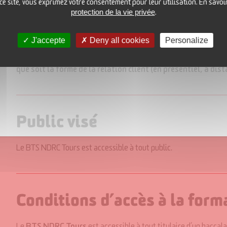
Créer et animer un réseau de vente directe : prospecter, org
 ce site, vous exprimez votre consentement pour leur utilisation. En savoi
protection de la vie privée
.
et former des vendeurs à domicile indépendants et impulse
J'accepte
Deny all cookies
Personalize
Le technicien supérieur NDRC est un commercial généraliste
d’activités et dans tout type d’organisation, avec tout type 
que soit la forme de la relation client (en présentiel, à dis
Public visé
Le BTS NDRC Tours est accessible à tout public.
Conditions d’accès à la form