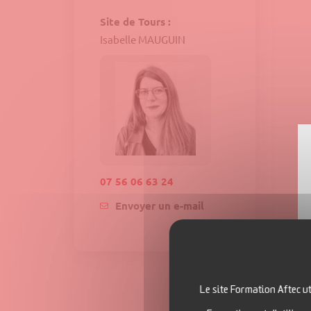
Site de Tours :
Isabelle MAUGUIN
07 56 06 63 24
Envoyer un e-mail
Le site Formation Aftec ut