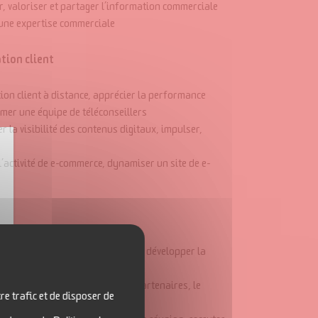
r, valoriser et partager l’information commerciale
 une expertise commerciale
ation client
tion client à distance, apprécier la performance
imer une équipe de téléconseillers
er la visibilité des contenus digitaux, impulser,
l’activité de e-commerce, dynamiser un site de e-
ser l’offre sur le lieu de vente et développer la
 au développement du réseau de partenaires, le
re trafic et de disposer de