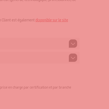
auréat (général, technologique, professionnel) de
on Client est également
disponible sur le site
 prise en charge par certification et par branche
Durée (en heures)
209 h
t (CRC), qui s’assure du projet professionnel et
conjointement avec un chef de projet en design