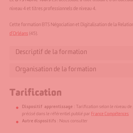
Le
BTS NDRC Tours
est accessible à tout titulaire d’un baccal
niveau 4 et titres professionnels de niveau 4.
Cette formation BTS Négociation et Digitalisation de la Relati
d’Orléans
(45).
Descriptif de la formation
Organisation de la formation
Contenu de la formation
Tarification
1350 heures de formation réparties sur deux années :
Entrée de formation
Dispositif apprentissage
: Tarification selon le niveau de
Blocs de compétences
précisé dans le référentiel publié par
France Compétences
Bloc 1 : Relation client et négociation vente
Un entretien conseil est mené par un Chargé de Relation Clien
Autre dispositifs
: Nous consulter
de la motivation du candidat. Une étude approfondie, menée 