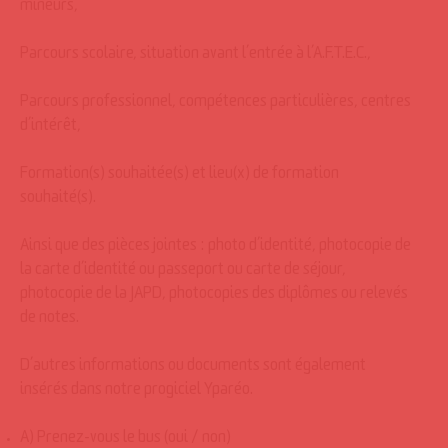
mineurs,
Parcours scolaire, situation avant l’entrée à l’A.F.T.E.C.,
Parcours professionnel, compétences particulières, centres
d’intérêt,
Formation(s) souhaitée(s) et lieu(x) de formation
souhaité(s).
Ainsi que des pièces jointes : photo d’identité, photocopie de
la carte d’identité ou passeport ou carte de séjour,
photocopie de la JAPD, photocopies des diplômes ou relevés
de notes.
D’autres informations ou documents sont également
insérés dans notre progiciel Yparéo.
A) Prenez-vous le bus (oui / non)