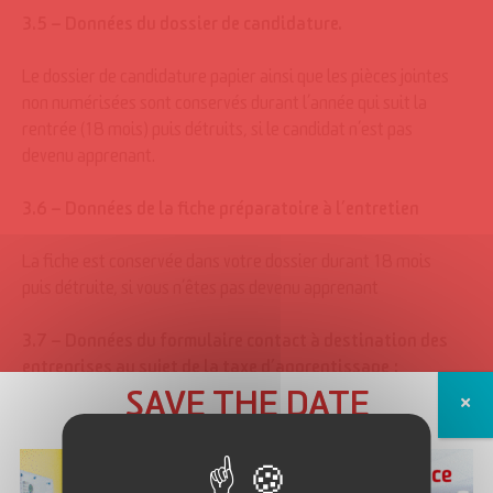
3.5 – Données du dossier de candidature.
Le dossier de candidature papier ainsi que les pièces jointes
non numérisées sont conservés durant l’année qui suit la
rentrée (18 mois) puis détruits, si le candidat n’est pas
devenu apprenant.
3.6 – Données de la fiche préparatoire à l’entretien
La fiche est conservée dans votre dossier durant 18 mois
puis détruite, si vous n’êtes pas devenu apprenant
3.7 –
Données du formulaire contact à destination des
entreprises au sujet de la taxe d’apprentissage :
SAVE THE DATE
Ces données seront conservées sur notre progiciel Ypareo
pour une durée de… puis supprimées au bout de…