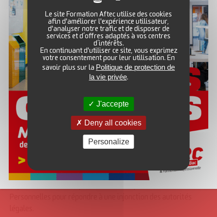
4) QUI SONT LES DESTINATAIRES DE VOS DONNÉES
Le site Formation Aftec utilise des cookies
afin d'améliorer l'expérience utilisateur,
d'analyser notre trafic et de disposer de
Les données collectées sont traitées en interne, par le
services et d’offres adaptés à vos centres
d’intérêts.
personnel de l’A.F.T.E.C. habilité.
En continuant d'utiliser ce site, vous exprimez
votre consentement pour leur utilisation. En
Politique de protection de
savoir plus sur la
Elles peuvent être transférées uniquement aux entreprises
la vie privée
.
partenaires susceptibles de vous recruter afin de conclure
un contrat d’apprentissage. Pensez à consulter la politique
J'accepte
de confidentialité de l’entreprise d’accueil.
Deny all cookies
L’A.F.T.E.C. ne transmettra jamais vos Données Personnelles
à aucun tiers susceptible de les utiliser à ses propres fins et
Personalize
notamment à des fins commerciales et/ou de publicité
directe, sans votre consentement exprès.
Cependant, L’A.F.T.E.C. pourra communiquer vos Données
Personnelles pour répondre à une injonction des autorités
légales.