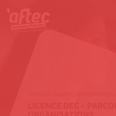
Passer
au
contenu
Fonctions support / Administration 
LICENCE DEG – PARCO
ORGANISATIONS