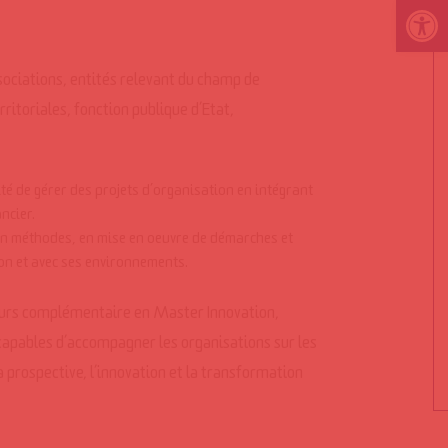
Ouvrir la 
ssociations, entités relevant du champ de
rritoriales, fonction publique d’Etat,
té de gérer des projets d’organisation en intégrant
ncier.
n méthodes, en mise en oeuvre de démarches et
on et avec ses environnements.
ours complémentaire en Master Innovation,
capables d’accompagner les organisations sur les
la prospective, l’innovation et la transformation