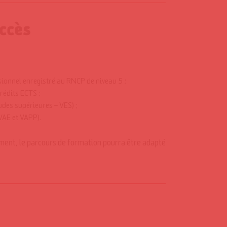
accès
ssionnel enregistré au RNCP de niveau 5 ;
crédits ECTS ;
udes supérieures – VES) ;
VAE et VAPP).
nement, le parcours de formation pourra être adapté