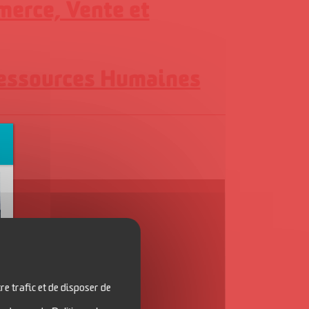
merce, Vente et
Ressources Humaines
re trafic et de disposer de