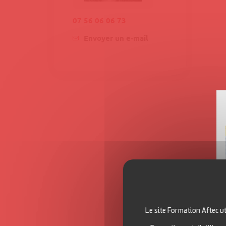
07 56 06 06 73
Envoyer un e-mail
Le site Formation Aftec ut