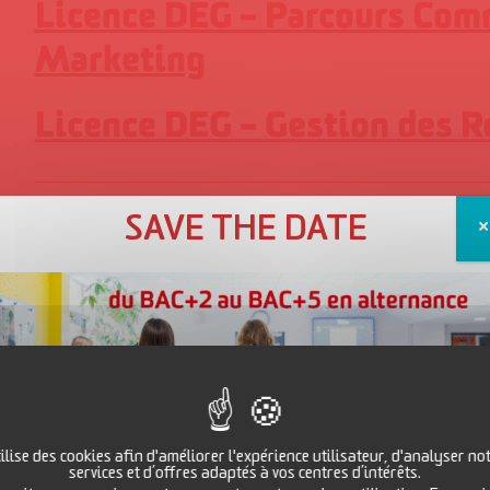
Licence DEG – Parcours Com
Marketing
Licence DEG – Gestion des 
Témoignages…
SAVE THE DATE
ilise des cookies afin d'améliorer l'expérience utilisateur, d'analyser not
services et d’offres adaptés à vos centres d’intérêts.