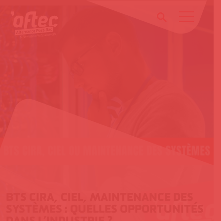
Passer
au
contenu
BTS CIRA, CIEL, MAINTENANCE DES
SYSTÈMES : QUELLES OPPORTUNITÉS
DANS L’INDUSTRIE ?