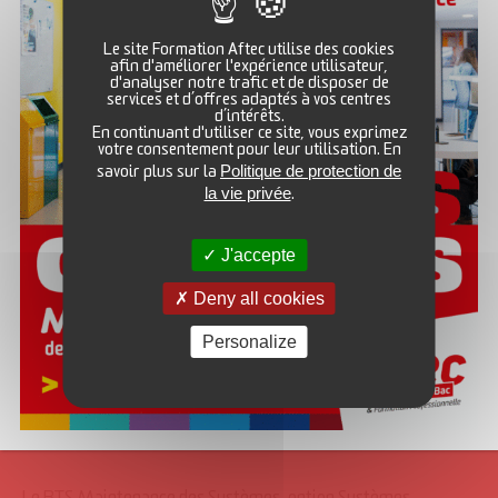
Électronique embarquée ;
Systèmes connectés ;
Le site Formation Aftec utilise des cookies
Télécommunications ;
afin d'améliorer l'expérience utilisateur,
d'analyser notre trafic et de disposer de
Cybersécurité.
services et d’offres adaptés à vos centres
Les débouchés sont nombreux : technicien réseaux,
d’intérêts.
En continuant d'utiliser ce site, vous exprimez
technicien électronique, administrateur systèmes junior,
votre consentement pour leur utilisation. En
technicien télécoms ou encore spécialiste des systèmes
Politique de protection de
savoir plus sur la
la vie privée
embarqués.
.
BTS MAINTENANCE DES SYSTÈMES :
J'accepte
UN MÉTIER INDISPENSABLE À LA
Deny all cookies
PERFORMANCE INDUSTRIELLE
Personalize
Dans une usine ou un site de production, chaque arrêt
d’équipement peut entraîner des pertes importantes. Le
technicien de maintenance joue donc un rôle stratégique
dans le bon fonctionnement des installations.