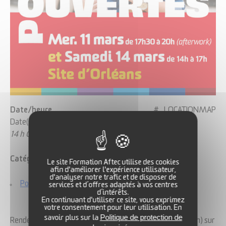
Date/heure
#_LOCATIONMAP
Date(s) - 14/03/2026
14 h 00 min - 17 h 00 min
Catégories
Le site Formation Aftec utilise des cookies
afin d'améliorer l'expérience utilisateur,
Portes ouvertes ORLÉANS
d'analyser notre trafic et de disposer de
services et d’offres adaptés à vos centres
d’intérêts.
En continuant d'utiliser ce site, vous exprimez
votre consentement pour leur utilisation. En
Rendez-vous le
samedi 14 mars
après-midi (de 14h à 17h)
Politique de protection de
savoir plus sur la