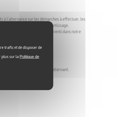
à l’alternance sur les démarches à effectuer, les
et décrocher un contrat d’apprentissage
.
rs à effectuer pour devenir apprenti dans notre
re trafic et de disposer de
d’environ 1h.
Politique de
r plus sur la
m
, rubrique candidats/deven
ir alternant.
e établissement.