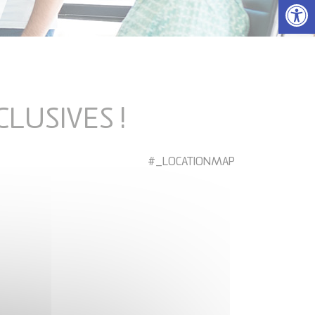
Ouvrir la 
LUSIVES !
#_LOCATIONMAP