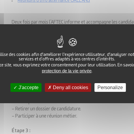
Réunions d'info alternance ORLÉANS
Deux fois par mois l’AFTEC informe et accompagne les candidats 
modalités d’inscriptions, les pistes pour trouver un employeur 
Cette réunion est obligatoire et constitue la 2e étape du parcou
établissement.
ilise des cookies afin d'améliorer l'expérience utilisateur, d'analyser not
Cette réunion d’une demi-heure est suivie d’une réunion métier 
services et d’offres adaptés à vos centres d’intérêts.
 ce site, vous exprimez votre consentement pour leur utilisation. En savoi
Voici les étapes détaillées, :
protection de la vie privée
.
Étape 1 :
– Remplir la préinscription sur le site
www.formation-a
ftec.co
J'accepte
Deny all cookies
Personalize
Étape 2 :
– Participer à une réunion d’information bimensuelle dans notr
– Retirer un dossier de candidature.
– Participer à une réunion métier.
Étape 3 :