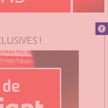
Ouvrir la 
LUSIVES !