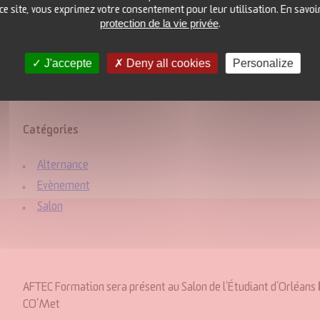
 ce site, vous exprimez votre consentement pour leur utilisation. En savoi
protection de la vie privée
.
J'accepte
Deny all cookies
Personalize
Date/heure
Date(s) - 06/12/2025
9 h 00 min - 17 h 00 min
Catégories
Alternance
Evènement
Salon
AFTEC Formation sera présent au Salon de l’Étudiant d’Orléans
CO’Met