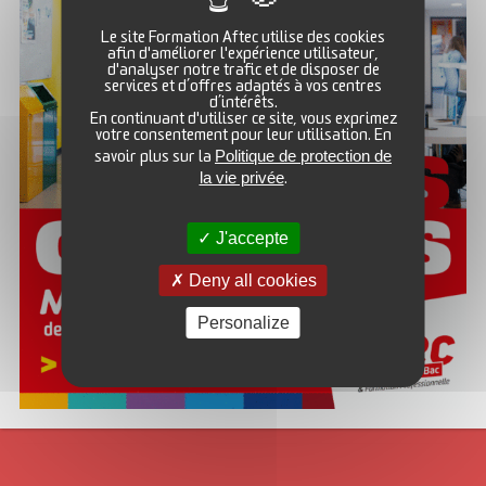
Le site Formation Aftec utilise des cookies
afin d'améliorer l'expérience utilisateur,
d'analyser notre trafic et de disposer de
services et d’offres adaptés à vos centres
Temps d’Informations 2026 à
TOURS
:
d’intérêts.
En continuant d'utiliser ce site, vous exprimez
Réunion collective à 14h suivie d’entretiens personnels
avec
votre consentement pour leur utilisation. En
votre CRC
Politique de protection de
savoir plus sur la
la vie privée
244, rue Giraudeau – 37000 TOURS
.
J'accepte
Deny all cookies
Personalize
Mercredi 10/06/26
JUIN
Mercredi 24/06/26