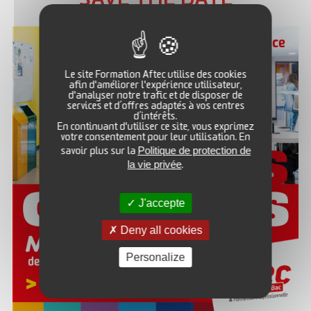
SAVE THE DATE
Les Actualités
Le site Formation Aftec utilise des cookies
afin d'améliorer l'expérience utilisateur,
d'analyser notre trafic et de disposer de
services et d’offres adaptés à vos centres
Temps d’informations du 22/07 – Sites d’Orléans et de
d’intérêts.
En continuant d'utiliser ce site, vous exprimez
Tours
votre consentement pour leur utilisation. En
Politique de protection de
savoir plus sur la
Temps d’informations du 26/08 – Sites d’Orléans et de
la vie privée
.
Tours
Portes ouvertes à Tours le 2 septembre
J'accepte
Portes ouvertes à Orléans le 5 septembre
Deny all cookies
Téléchargez le catalogue des formations AFTEC
Personalize
Les Etablissements
AFTEC Formation – Site d’Orléans