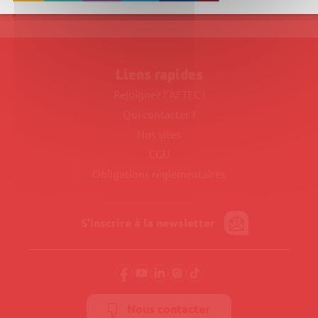
AFTEC Formation – Site de Tours
Liens rapides
Rejoignez l’AFTEC !
Qui contacter ?
Nos sites
CGU
Obligations réglementaires
S'inscrire à la newsletter
Nous contacter