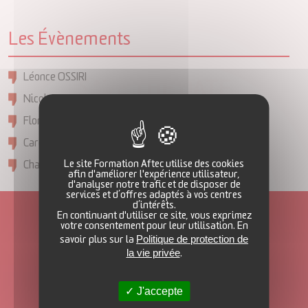
Les Évènements
Léonce OSSIRI
SAVE THE DATE
Nicolas COULON
Floriane LEFORT
Carole RODRIGUEZ
Le site Formation Aftec utilise des cookies
Charline LAGARDE
afin d'améliorer l'expérience utilisateur,
d'analyser notre trafic et de disposer de
services et d’offres adaptés à vos centres
d’intérêts.
En continuant d'utiliser ce site, vous exprimez
Liens rapides
votre consentement pour leur utilisation. En
Politique de protection de
savoir plus sur la
Rejoignez l’AFTEC !
la vie privée
.
Qui contacter ?
Nos sites
J'accepte
CGU